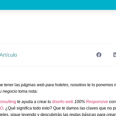
Artículo
e tener las
páginas web para hoteles
, nosotros te lo ponemos m
tu negocio
toma nota:
onsulting
te ayuda a crear
tu
diseño web
100%
Responsive
con
EO
. ¿Qué significa todo esto? Que te damos las claves que no pu
eles, sigue leyendo y descubrirás las
reglas básicas para crea