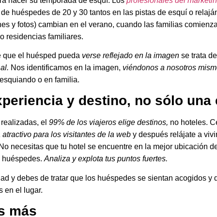
ara hacer su temporada de esquí. Los
profesionales del marketi
de huéspedes de 20 y 30 tantos en las pistas de esquí o relajá
nes y fotos) cambian en el verano, cuando las familias comienz
o residencias familiares.
 que el huésped pueda
verse reflejado en la imagen
se trata de
al.
Nos identificamos en la imagen,
viéndonos a nosotros mism
esquiando o en familia.
periencia y destino, no sólo una
realizadas, el
99% de los viajeros elige destinos,
no hoteles. C
 atractivo para los visitantes de la web
y después relájate a vivi
. No necesitas que tu hotel se encuentre en la mejor ubicación d
 y huéspedes.
Analiza y explota tus puntos fuertes.
d y debes de tratar que los huéspedes se sientan acogidos y qu
 en el lugar.
es más