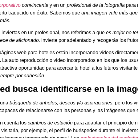
orporativo
convincente
y en un
profesional de la fotografía
para 
erto traducido en éxito. Sabemos que
una imagen vale más que 
 más.
nviertas en un profesional, nos referimos a que
es mejor no te
rece de aficionado.
Invierte por adelantado y recogerás los frutos
áginas web para hoteles están incorporando vídeos directamen
. La auto reproducción o video incorporados en los que los usu
ractiva oportunidad para acercar tu hotel a tus futuros visitant
siempre por adhesión.
ed busca identificarse en la ima
 una
búsqueda de anhelos, deseos y/o aspiraciones,
pero los vi
apaces de relacionarse con las personas y las imágenes que e
en cuenta los
cambios de estación
para adaptar el principio de 
visitarla, por ejemplo, el perfil de huéspedes durante el invierno