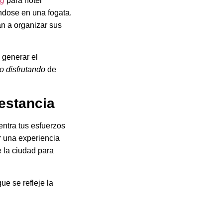
ng
para hotel
ndose en una fogata.
an a organizar sus
 generar el
o disfrutando
de
 estancia
entra tus esfuerzos
r una experiencia
e la ciudad para
e se refleje la