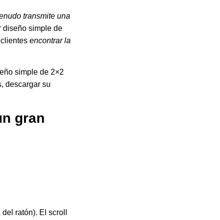
menudo transmite una
r diseño simple de
 clientes
encontrar la
seño simple de 2×2
s, descargar su
un gran
del ratón). El scroll