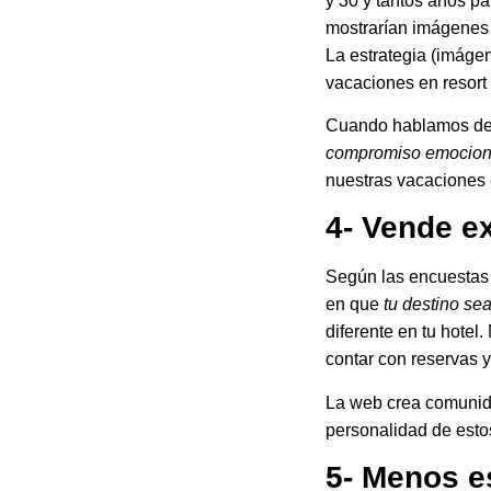
y 30 y tantos años p
mostrarían imágenes 
La estrategia (imáge
vacaciones en resort 
Cuando hablamos de
compromiso emocion
nuestras vacaciones 
4- Vende ex
Según las encuestas 
en que
tu destino sea
diferente en tu hotel
contar con reservas
La web crea comunida
personalidad de estos
5- Menos 